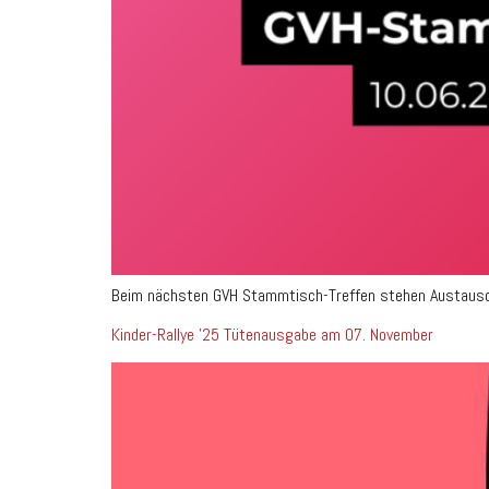
Beim nächsten GVH Stammtisch-Treffen stehen Austausch,
Kinder-Rallye ’25 Tütenausgabe am 07. November