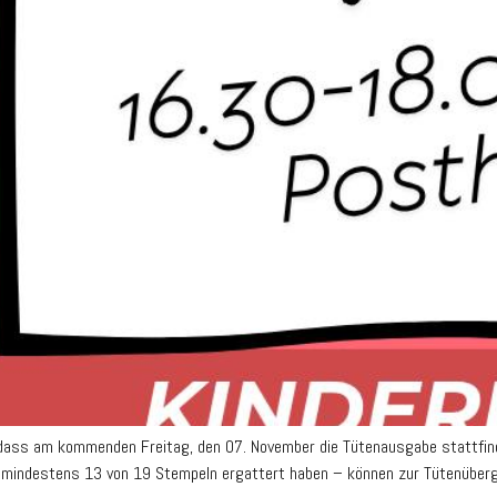
 dass am kommenden Freitag, den 07. November die Tütenausgabe stattfind
d.h. mindestens 13 von 19 Stempeln ergattert haben – können zur Tütenübe