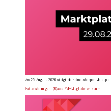
Am 29. August 2026 steigt die Heimatshoppen Marktplatz-
Hattersheim geht (R)aus: GVH-Mitglieder wirken mit