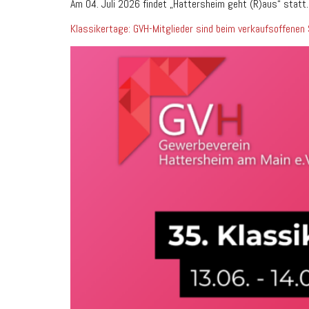
Am 04. Juli 2026 findet „Hattersheim geht (R)aus“ statt. 
Klassikertage: GVH-Mitglieder sind beim verkaufsoffenen