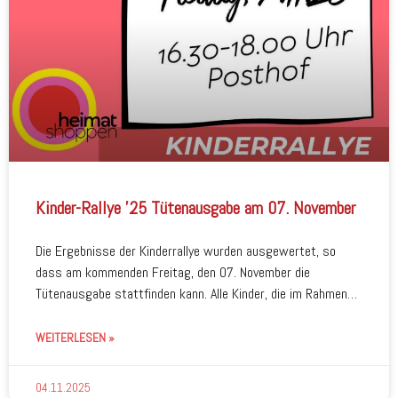
Kinder-Rallye ’25 Tütenausgabe am 07. November
Die Ergebnisse der Kinderrallye wurden ausgewertet, so
dass am kommenden Freitag, den 07. November die
Tütenausgabe stattfinden kann. Alle Kinder, die im Rahmen
der HEIMATSHOPPEN-Kinderrallye die Teilnahmebedingungen
erfüllt haben – d.h. mindestens 13 von 19 Stempeln
WEITERLESEN »
ergattert haben – können zur Tütenübergabe in den Posthof
kommen. Zwischen 16.30 Uhr und
04.11.2025