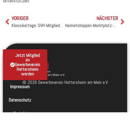
unterstützen.
VORIGER
NÄCHSTER
Klassikertage: GVH-Mitglieder sind beim verkaufsoffenen Sonntag dabei
Heimatshoppen Marktplatz-Party mit DJ Olma
Jetzt Mitglied
im
Gewerbeverein
Hattersheim
werden
© 2026 Gewerbeverein Hattersheim am Main e.V.
Impressum
Datenschutz
Kontakt