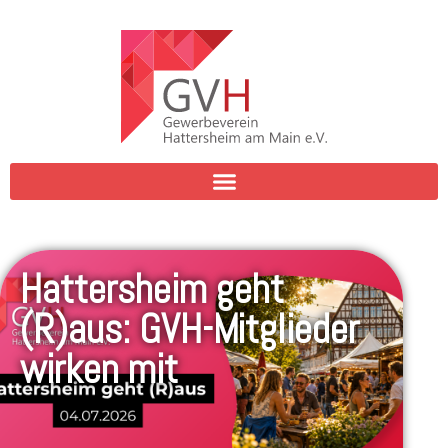
Hattersheim geht
(R)aus: GVH-Mitglieder
wirken mit