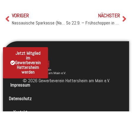
VORIGER
NÄCHSTER
Nassauische Sparkasse (Naspa) Hattersheim und Okriftel
So 22.9. – Frühschoppen in Okriftel mit Marco Serra
Jetzt Mitglied
im
Gewerbeverein
Hattersheim
werden
© 2026 Gewerbeverein Hattersheim am Main e.V.
Impressum
Datenschutz
Kontakt